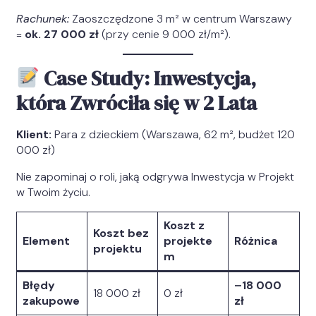
Rachunek:
Zaoszczędzone 3 m² w centrum Warszawy
=
ok. 27 000 zł
(przy cenie 9 000 zł/m²).
Case Study: Inwestycja,
która Zwróciła się w 2 Lata
Klient:
Para z dzieckiem (Warszawa, 62 m², budżet 120
000 zł)
Nie zapominaj o roli, jaką odgrywa Inwestycja w Projekt
w Twoim życiu.
Koszt z
Koszt bez
Element
projekte
Różnica
projektu
m
Błędy
–18 000
18 000 zł
0 zł
zakupowe
zł