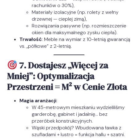
rachunków o 30%),
Materiały izolacyjne (np. rolety z wełny
drzewnej — cieplej zimą),
Rozwiązania pasywne (np. rozmieszczenie
okien dla maksymalnego zysku ciepła).
Trwałość
: Meble na wymiar z 10-letnią gwarancją
vs. „półkowe” z 2-letnią.
7. Dostajesz „Więcej za
Mniej”: Optymalizacja
Przestrzeni = M² w Cenie Złota
Magia aranżacji
:
W 45-metrowym mieszkaniu wydzieliliśmy
garderobę, gabinet i jadalnię… bez
przeróbek konstrukcyjnych.
Wąski przedpokój? Wbudowana ławka z
szufladami + lustro = funkcja hallu + szatni.