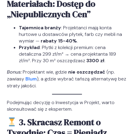
Materiałach: Dostęp do
„Niepublicznych Cen”
Tajemnica branży
: Projektanci mają konta
hurtowe u dostawców płytek, farb czy mebli na
wymiar —
rabaty 15-40%
.
Przykład
: Płytki z kolekcji premium: cena
detaliczna 299 zł/m² → cena projektanta 189
zł/m². Przy 30 m² oszczędzasz
3300 zł
.
Bonus:
Projektant wie, gdzie
nie oszczędzać
(np.
zawiasy
Blum
), a gdzie wybrać tańszą alternatywę bez
straty jakości.
Podejmując decyzję o Inwestycja w Projekt, warto
skonsultować się z ekspertem.
3. Skracasz Remont o
Tygodnie: Czas = Pieniądz