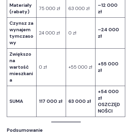
Materiały
–12 000
75 000 zł
63 000 zł
(rabaty)
zł
Czynsz za
wynajem
–24 000
24 000 zł
0 zł
tymczaso
zł
wy
Zwiększo
na
+55 000
wartość
0 zł
+55 000 zł
zł
mieszkani
a
+54 000
zł
SUMA
117 000 zł
63 000 zł
OSZCZĘD
NOŚCI
Podsumowanie