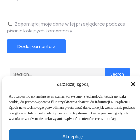
Zapamiętaj moje dane w tej przeglądarce podczas
pisania kolejnych komentarzy.
Search
Zarządzaj zgodą
Latest Comments
Aby zapewnić jak najlepsze wrażenia, korzystamy z technologii, takich jak pliki
cookie, do przechowywania i/lub uzyskiwania dostępu do informacji o urządzeniu.
IraGodlewska
Chcesz kupić szafę PAX
–
Zgoda na te technologie pozwoli nam przetwarzać dane, takie jak zachowanie podczas
2 grudnia, 2025
przeglądania lub unikalne identyfikatory na tej stronie. Brak wyrażenia zgody lub
wycofanie zgody może niekorzystnie wpłynąć na niektóre cechy i funkcje.
Montaż szafy PAX – 1 proste rozwiązania dla
każdego
Chcesz kupić szafę PAX
–
Akceptuję
19 marca, 2025