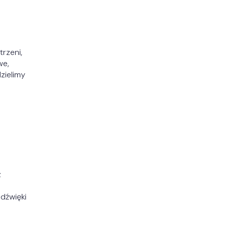
rzeni,
we,
dzielimy
z
 dźwięki