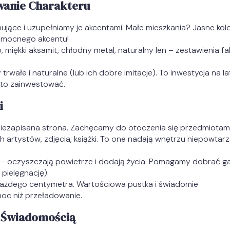
owanie Charakteru
jące i uzupełniamy je akcentami. Małe mieszkania? Jasne kol
o mocnego akcentu!
 miękki aksamit, chłodny metal, naturalny len – zestawienia fa
rwałe i naturalne (lub ich dobre imitacje). To inwestycja na la
rto zainwestować.
i
niezapisana strona. Zachęcamy do otoczenia się przedmiotami
ch artystów, zdjęcia, książki. To one nadają wnętrzu niepowtar
a – oczyszczają powietrze i dodają życia. Pomagamy dobrać ga
pielęgnację).
każdego centymetra. Wartościowa pustka i świadomie
c niż przeładowanie.
e Świadomością