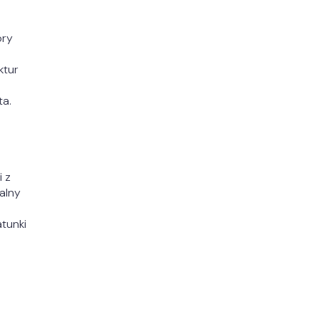
ory
ktur
ta.
 z
zalny
tunki