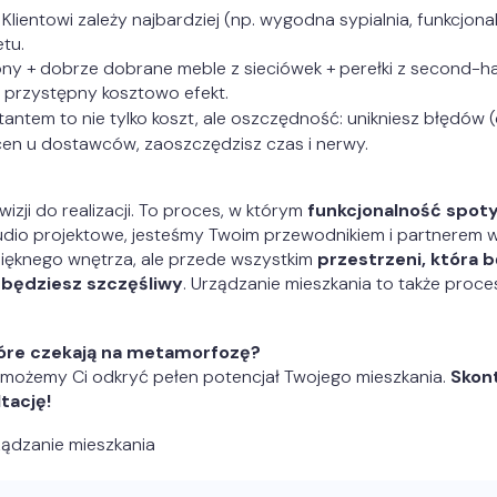
lientowi zależy najbardziej (np. wygodna sypialnia, funkcjona
tu.
ony + dobrze dobrane meble z sieciówek + perełki z second-
ej przystępny kosztowo efekt.
antem to nie tylko koszt, ale oszczędność: unikniesz błędów 
cen u dostawców, zaoszczędzisz czas i nerwy.
zji do realizacji. To proces, w którym
funkcjonalność spoty
tudio projektowe, jesteśmy Twoim przewodnikiem i partnerem w
pięknego wnętrza, ale przede wszystkim
przestrzeni, która 
u będziesz szczęśliwy
. Urządzanie mieszkania to także proce
tóre czekają na metamorfozę?
możemy Ci odkryć pełen potencjał Twojego mieszkania.
Skon
tację!
ządzanie mieszkania