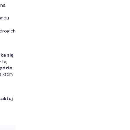
lna
handu
(drogich
ka się
 tej
będzie
s który
taktuj