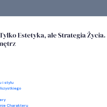
ylko Estetyka, ale Strategia Życia.
nętrz
 i stylu
Wszystkiego
ery
wanie Charakteru