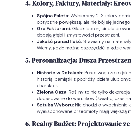
4. Kolory, Faktury, Materiały: Kre
Spójna Paleta:
Wybieramy 2-3 kolory dominu
optycznie powiększą, ale nie bój się jedneg
Gra Fakturami:
Gładki beton, ciepłe drewno,
dodają głębi i zmysłowości przestrzeni.
Jakość ponad Ilość:
Stawiamy na materiały t
Wiemy, gdzie można oszczędzić, a gdzie wa
5. Personalizacja: Dusza Przestrzen
Historie w Detalach:
Puste wnętrze to jak 
historią: pamiątki z podróży, dzieła ulubiony
charakter.
Zielona Oaza:
Rośliny to nie tylko dekoracj
dopasowane do warunków (światło, czas na 
Sztuka Wyboru:
Nie chodzi o wypełnienie 
wyeksponowane przedmioty mają większą mo
6. Realny Budżet: Projektowanie z