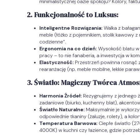
minimalistycznej oazie spokoju? Kolory, faktu
2. Funkcjonalność to Luksus:
Inteligentne Rozwiązania:
Walka z bałagan
meble (łóżko z pojemnikiem, stolik kawowy
codzienne”.
Ergonomia na co dzień:
Wysokość blatu w 
pracy – to nie fanaberia, a inwestycja w komf
Elastyczność:
Przestrzeń powinna rosnąć z
rearanżację (np. meble mobilne, lekkie paraw
3. Światło: Magiczny Twórca Atmos
Harmonia Źródeł:
Rezygnujemy z jednego ży
zadaniowe (biurko, kuchenny blat), akcentow
Światło Naturalne:
Maksymalnie je wykorzys
odpowiednie tkaniny (żaluzje, rolety), a kolo
Temperatura Barwowa:
Ciepłe światło (27
4000K) w kuchni czy łazience, gdzie potrzeb