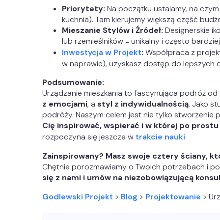
Priorytety:
Na początku ustalamy, na czym K
kuchnia). Tam kierujemy większą część budże
Mieszanie Stylów i Źródeł:
Designerskie ik
lub rzemieślników = unikalny i często bardzi
Inwestycja w Projekt
:
Współpraca z projekt
w naprawie), uzyskasz dostęp do lepszych 
Podsumowanie:
Urządzanie mieszkania to fascynująca podróż od wi
z emocjami
, a
styl z indywidualnością
. Jako s
podróży. Naszym celem jest nie tylko stworzenie 
Cię inspirować, wspierać i w której po prost
rozpoczyna się jeszcze w
trakcie nauki
Zainspirowany? Masz swoje cztery ściany, k
Chętnie porozmawiamy o Twoich potrzebach i po
się z nami i umów na niezobowiązującą konsul
Godlewski Projekt
>
Blog
>
Projektowanie
>
Ur