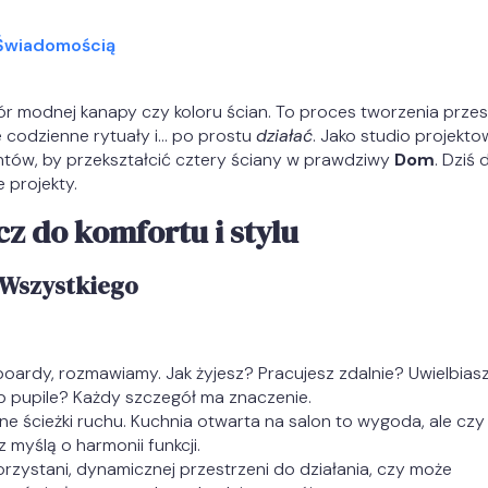
 Świadomością
ór modnej kanapy czy koloru ścian. To proces tworzenia przest
e codzienne rytuały i… po prostu
działać
. Jako studio projekto
ntów, by przekształcić cztery ściany w prawdziwy
Dom
. Dziś 
 projekty.
z do komfortu i stylu
 Wszystkiego
ardy, rozmawiamy. Jak żyjesz? Pracujesz zdalnie? Uwielbias
ub pupile? Każdy szczegół ma znaczenie.
ne ścieżki ruchu. Kuchnia otwarta na salon to wygoda, ale czy
 myślą o harmonii funkcji.
rzystani, dynamicznej przestrzeni do działania, czy może