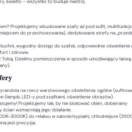
ry, światło – wszystko to buduje nastrój.
em? Projektujemy wbudowane szafy aż pod sufit, multifunkcj
 z miejscem do przechowywania), dedykowane strefy na „przed
kuchni, wygodny dostęp do szafek, odpowiednie oświetlenie 
ort i zdrowie.
 Tobą. Dzielimy pomieszczenia w sposób umożliwiający łatwą
any).
fery
randola na rzecz warstwowego oświetlenia: ogólne (sufitowe
e (lampki, LED-y pod szafkami, oświetlenie obrazów).
tujemy! Projektujemy tak, by nie blokować okien, dobieramy
ry ścian wzmacniają jego działanie.
00K-3000K) do relaksu w salonie/sypialni, chłodniejsze (350
na jest precyzja.